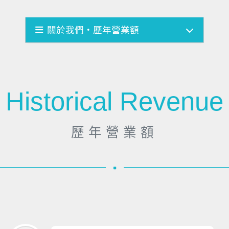
關於我們・歷年營業額
Historical Revenue
歷
年
營
業
額