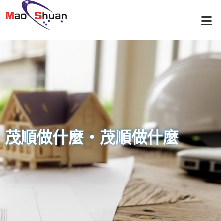
茂順做什麼・茂順做什麼